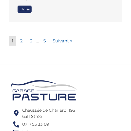
LIRE
1
2
3
…
5
Suivant »
Chaussée de Charleroi 196
6511 Strée
071 / 53 33 09