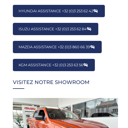
HYUNDAI ASSISTANCE +32 (0)3 253 62 42
ISUZU ASSISTANCE +32 (0)3 253 62 84
MAZDA ASSISTANCE +32 (0)3 860 66 39
KGM ASSISTANCE +32 (0)3 253 63 56
VISITEZ NOTRE SHOWROOM