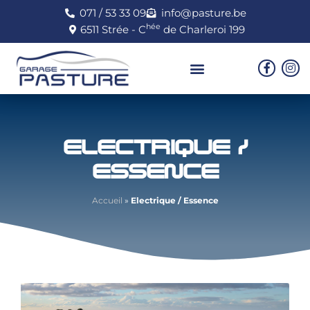
071 / 53 33 09
info@pasture.be
hée
6511 Strée - C
de Charleroi 199
ELECTRIQUE /
ESSENCE
Accueil
»
Electrique / Essence