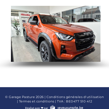
© Garage Pasture 2026 |
Conditions générales d'utilisation
|
Termes et conditions
| TVA : BE0477 510 412
Réalisé avec ❤ par