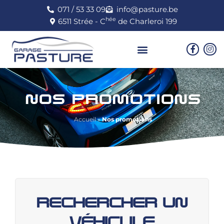
071 / 53 33 09
info@pasture.be
hée
6511 Strée - C
de Charleroi 199
NOS PROMOTIONS
Accueil
»
Nos promotions
RECHERCHER UN
VÉHICULE