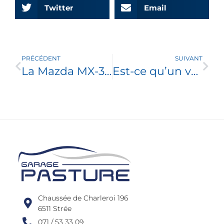
Twitter
Email
PRÉCÉDENT
SUIVANT
La Mazda MX-30 e-Skyactiv R-EV décroche cinq étoiles
Est-ce qu’un véhicule Plug-In Hybrid est toujours intéressant ? Déductibilité fiscale
Chaussée de Charleroi 196
6511 Strée
071 / 53 33 09