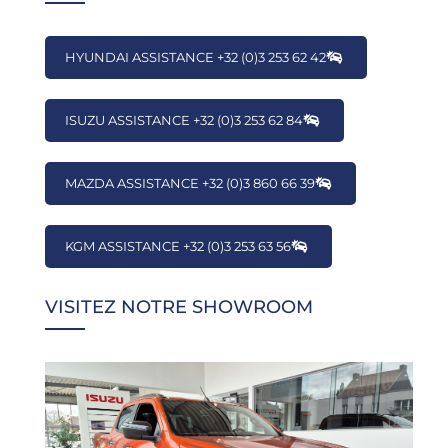
HYUNDAI ASSISTANCE +32 (0)3 253 62 42
ISUZU ASSISTANCE +32 (0)3 253 62 84
MAZDA ASSISTANCE +32 (0)3 860 66 39
KGM ASSISTANCE +32 (0)3 253 63 56
VISITEZ NOTRE SHOWROOM